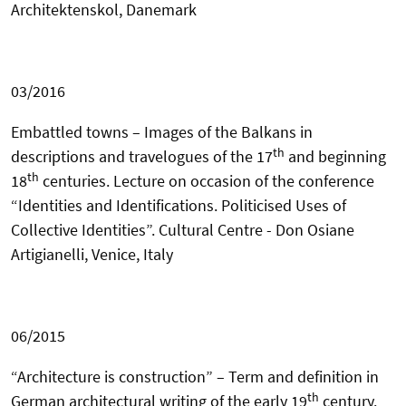
Architektenskol, Danemark
03/2016
Embattled towns – Images of the Balkans in
th
descriptions and travelogues of the 17
and beginning
th
18
centuries. Lecture on occasion of the conference
“Identities and Identifications. Politicised Uses of
Collective Identities”. Cultural Centre - Don Osiane
Artigianelli, Venice, Italy
06/2015
“
Architecture is construction” – Term and definition
in
th
German architectural writing of the early 19
century.